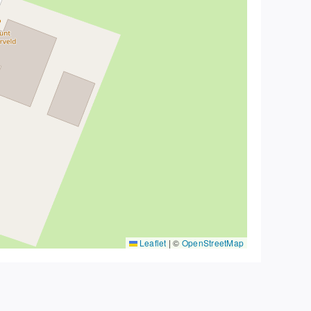
Leaflet
|
©
OpenStreetMap